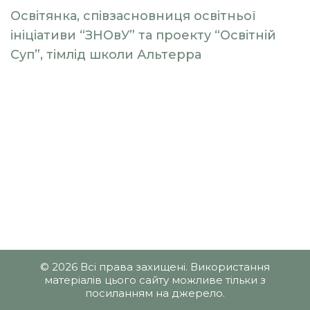
Освітянка, співзасновниця освітньої
ініціативи “ЗНОвУ” та проекту “Освітній
Суп”, тімлід школи Альтерра
© 2026 Всі права захищені. Використання
матеріалів цього сайту можливе тільки з
посиланням на джерело.